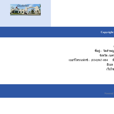
Copyright 
ที่อยู่ : วัดล
จังหวัด :น
เบอร์โทร/แฟกซ์ : (034)967-084 มือ
อีเมล
เว็บไ